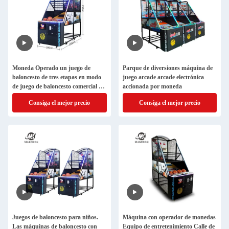
Moneda Operado un juego de
Parque de diversiones máquina de
baloncesto de tres etapas en modo
juego arcade arcade electrónica
de juego de baloncesto comercial en
accionada por moneda
interiores máquina de juego arcade
Consiga el mejor precio
Consiga el mejor precio
Juegos de baloncesto para niños.
Máquina con operador de monedas
Las máquinas de baloncesto con
Equipo de entretenimiento Calle de